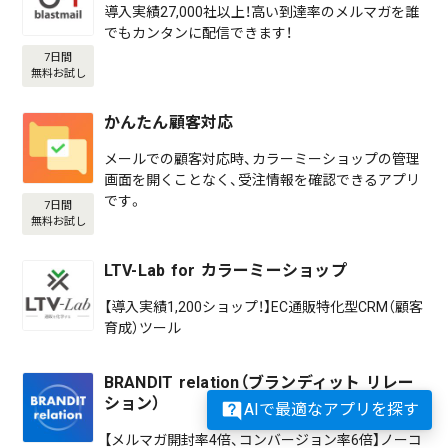
導入実績27,000社以上！高い到達率のメルマガを誰
でもカンタンに配信できます！
7日間
無料お試し
かんたん顧客対応
メールでの顧客対応時、カラーミーショップの管理
画面を開くことなく、受注情報を確認できるアプリ
です。
7日間
無料お試し
LTV-Lab for カラーミーショップ
【導入実績1,200ショップ！】EC通販特化型CRM（顧客
育成）ツール
BRANDIT relation（ブランディット リレー
ション）
AIで最適なアプリを探す
【メルマガ開封率4倍、コンバージョン率6倍】ノーコ