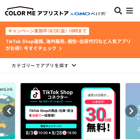
キャンペーン実施中！8/28（金） 18時まで
TikTok Shop連携、海外販売、梱包・出荷代行など人気アプリ
chevron_right
がお得！ 今すぐチェック
カテゴリーでアプリを探す