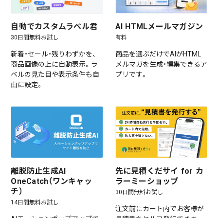
自動でカスタムラベル君
AI HTMLメールマガジン
30日間無料お試し
有料
新着・セール・残りわずかを、
商品を選ぶだけでAIがHTML
商品画像の上に自動表示。ラ
メルマガを生成・編集できるア
ベルの見た目や表示条件も自
プリです。
由に設定。
離脱防止生成AI
先に見積くだサイ for カ
OneCatch（ワンキャッ
ラーミーショップ
チ）
30日間無料お試し
14日間無料お試し
注文前にカート内でお客様が