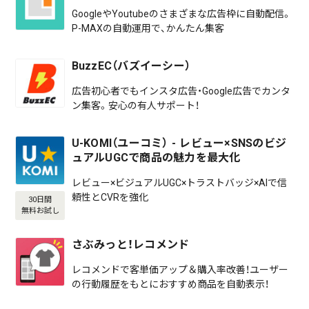
GoogleやYoutubeのさまざまな広告枠に自動配信。
P-MAXの自動運用で、かんたん集客
BuzzEC（バズイーシー）
広告初心者でもインスタ広告・Google広告でカンタ
ン集客。安心の有人サポート！
U-KOMI（ユーコミ） - レビュー×SNSのビジ
ュアルUGCで商品の魅力を最大化
レビュー×ビジュアルUGC×トラストバッジ×AIで信
頼性とCVRを強化
30日間
無料お試し
さぶみっと！レコメンド
レコメンドで客単価アップ＆購入率改善！ユーザー
の行動履歴をもとにおすすめ商品を自動表示！