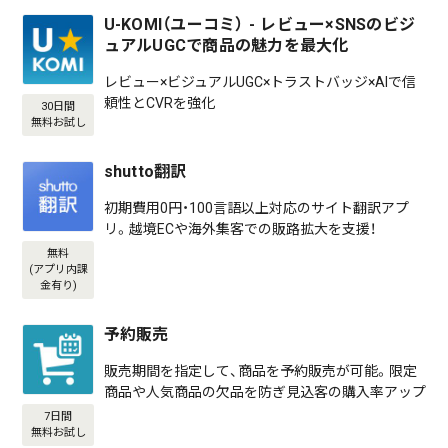
U-KOMI（ユーコミ） - レビュー×SNSのビジ
ュアルUGCで商品の魅力を最大化
レビュー×ビジュアルUGC×トラストバッジ×AIで信
頼性とCVRを強化
30日間
無料お試し
shutto翻訳
初期費用0円・100言語以上対応のサイト翻訳アプ
リ。越境ECや海外集客での販路拡大を支援！
無料
(アプリ内課
金有り)
予約販売
販売期間を指定して、商品を予約販売が可能。限定
商品や人気商品の欠品を防ぎ見込客の購入率アップ
7日間
無料お試し