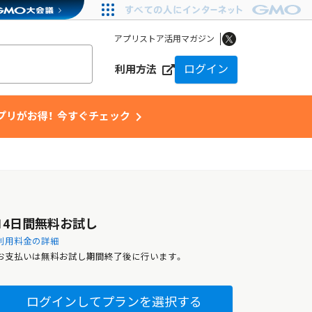
アプリストア活用マガジン
ログイン
利用方法
chevron_right
アプリがお得！ 今すぐチェック
14日間無料お試し
利用料金の詳細
お支払いは無料お試し期間終了後に行います。
ログインしてプランを選択する