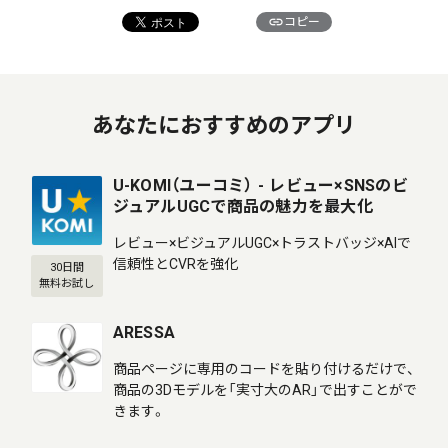
link
コピー
あなたにおすすめのアプリ
U-KOMI（ユーコミ） - レビュー×SNSのビ
ジュアルUGCで商品の魅力を最大化
レビュー×ビジュアルUGC×トラストバッジ×AIで
信頼性とCVRを強化
30日間
無料お試し
ARESSA
商品ページに専用のコードを貼り付けるだけで、
商品の3Dモデルを「実寸大のAR」で出すことがで
きます。