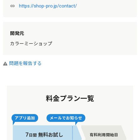
https://shop-pro.jp/contact/
link
開発元
カラーミーショップ
問題を報告する
料金プラン一覧
アプリ追加
メールでお知らせ
7
無料お試し
有料利用開始日
日間