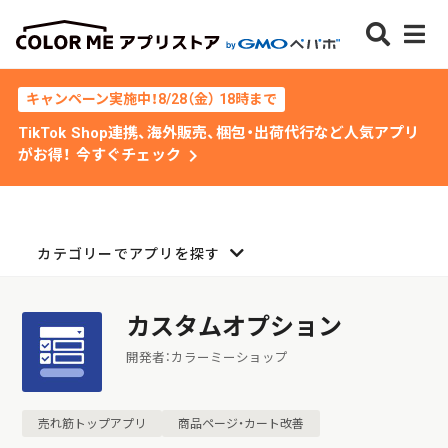
キャンペーン実施中！8/28（金） 18時まで
TikTok Shop連携、海外販売、梱包・出荷代行など人気アプリ
chevron_right
がお得！ 今すぐチェック
カテゴリーでアプリを探す
カスタムオプション
開発者：カラーミーショップ
売れ筋トップアプリ
商品ページ・カート改善