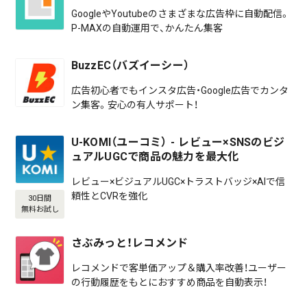
GoogleやYoutubeのさまざまな広告枠に自動配信。
P-MAXの自動運用で、かんたん集客
BuzzEC（バズイーシー）
広告初心者でもインスタ広告・Google広告でカンタ
ン集客。安心の有人サポート！
U-KOMI（ユーコミ） - レビュー×SNSのビジ
ュアルUGCで商品の魅力を最大化
レビュー×ビジュアルUGC×トラストバッジ×AIで信
頼性とCVRを強化
30日間
無料お試し
さぶみっと！レコメンド
レコメンドで客単価アップ＆購入率改善！ユーザー
の行動履歴をもとにおすすめ商品を自動表示！