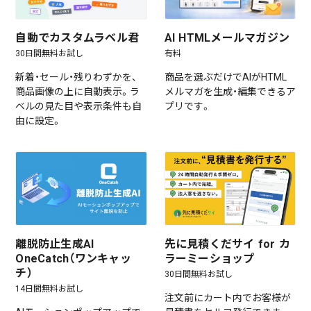
自動でカスタムラベル君
AI HTMLメールマガジン
30日間無料お試し
有料
新着・セール・残りわずかを、
商品を選ぶだけでAIがHTML
商品画像の上に自動表示。ラ
メルマガを生成・編集できるア
ベルの見た目や表示条件も自
プリです。
由に設定。
離脱防止生成AI
先に見積くだサイ for カ
OneCatch（ワンキャッ
ラーミーショップ
チ）
30日間無料お試し
14日間無料お試し
注文前にカート内でお客様が