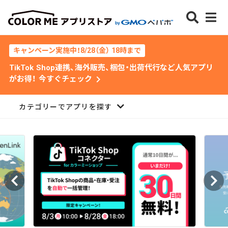
キャンペーン実施中！8/28（金） 18時まで
TikTok Shop連携、海外販売、梱包・出荷代行など人気アプリ
chevron_right
がお得！ 今すぐチェック
カテゴリーでアプリを探す