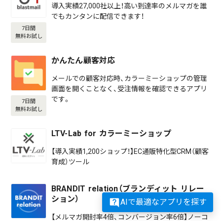
導入実績27,000社以上！高い到達率のメルマガを誰
でもカンタンに配信できます！
7日間
無料お試し
かんたん顧客対応
メールでの顧客対応時、カラーミーショップの管理
画面を開くことなく、受注情報を確認できるアプリ
です。
7日間
無料お試し
LTV-Lab for カラーミーショップ
【導入実績1,200ショップ！】EC通販特化型CRM（顧客
育成）ツール
BRANDIT relation（ブランディット リレー
ション）
AIで最適なアプリを探す
【メルマガ開封率4倍、コンバージョン率6倍】ノーコ