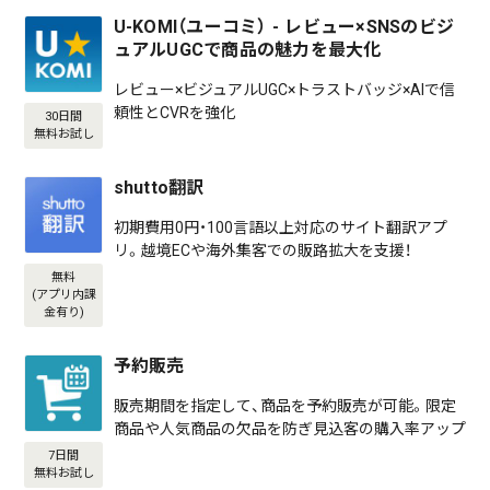
U-KOMI（ユーコミ） - レビュー×SNSのビジ
ュアルUGCで商品の魅力を最大化
レビュー×ビジュアルUGC×トラストバッジ×AIで信
頼性とCVRを強化
30日間
無料お試し
shutto翻訳
初期費用0円・100言語以上対応のサイト翻訳アプ
リ。越境ECや海外集客での販路拡大を支援！
無料
(アプリ内課
金有り)
予約販売
販売期間を指定して、商品を予約販売が可能。限定
商品や人気商品の欠品を防ぎ見込客の購入率アップ
7日間
無料お試し