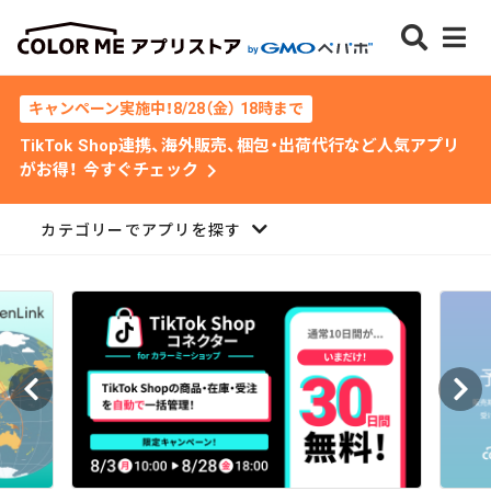
キャンペーン実施中！8/28（金） 18時まで
TikTok Shop連携、海外販売、梱包・出荷代行など人気アプリ
chevron_right
がお得！ 今すぐチェック
カテゴリーでアプリを探す