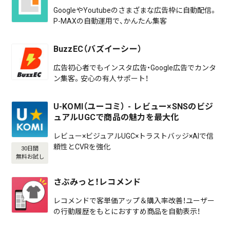
GoogleやYoutubeのさまざまな広告枠に自動配信。
P-MAXの自動運用で、かんたん集客
BuzzEC（バズイーシー）
広告初心者でもインスタ広告・Google広告でカンタ
ン集客。安心の有人サポート！
U-KOMI（ユーコミ） - レビュー×SNSのビジ
ュアルUGCで商品の魅力を最大化
レビュー×ビジュアルUGC×トラストバッジ×AIで信
頼性とCVRを強化
30日間
無料お試し
さぶみっと！レコメンド
レコメンドで客単価アップ＆購入率改善！ユーザー
の行動履歴をもとにおすすめ商品を自動表示！