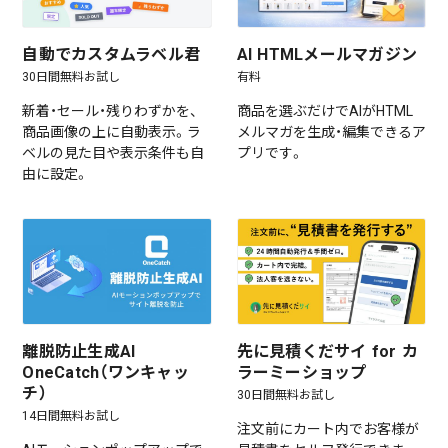
自動でカスタムラベル君
AI HTMLメールマガジン
30日間無料お試し
有料
新着・セール・残りわずかを、
商品を選ぶだけでAIがHTML
商品画像の上に自動表示。ラ
メルマガを生成・編集できるア
ベルの見た目や表示条件も自
プリです。
由に設定。
離脱防止生成AI
先に見積くだサイ for カ
OneCatch（ワンキャッ
ラーミーショップ
チ）
30日間無料お試し
14日間無料お試し
注文前にカート内でお客様が