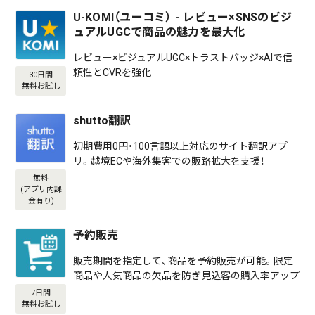
U-KOMI（ユーコミ） - レビュー×SNSのビジ
ュアルUGCで商品の魅力を最大化
レビュー×ビジュアルUGC×トラストバッジ×AIで信
頼性とCVRを強化
30日間
無料お試し
shutto翻訳
初期費用0円・100言語以上対応のサイト翻訳アプ
リ。越境ECや海外集客での販路拡大を支援！
無料
(アプリ内課
金有り)
予約販売
販売期間を指定して、商品を予約販売が可能。限定
商品や人気商品の欠品を防ぎ見込客の購入率アップ
7日間
無料お試し