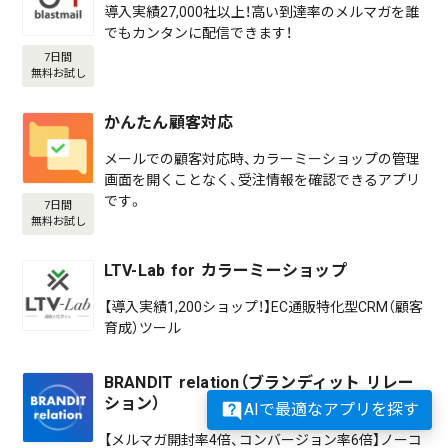
導入実績27,000社以上！高い到達率のメルマガを誰
でもカンタンに配信できます！
7日間
無料お試し
かんたん顧客対応
メールでの顧客対応時、カラーミーショップの管理
画面を開くことなく、受注情報を確認できるアプリ
です。
7日間
無料お試し
LTV-Lab for カラーミーショップ
【導入実績1,200ショップ！】EC通販特化型CRM（顧客
育成）ツール
BRANDIT relation（ブランディット リレー
ション）
AIで最適なアプリを探す
【メルマガ開封率4倍、コンバージョン率6倍】ノーコ