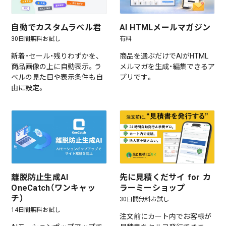
自動でカスタムラベル君
AI HTMLメールマガジン
30日間無料お試し
有料
新着・セール・残りわずかを、
商品を選ぶだけでAIがHTML
商品画像の上に自動表示。ラ
メルマガを生成・編集できるア
ベルの見た目や表示条件も自
プリです。
由に設定。
離脱防止生成AI
先に見積くだサイ for カ
OneCatch（ワンキャッ
ラーミーショップ
チ）
30日間無料お試し
14日間無料お試し
注文前にカート内でお客様が