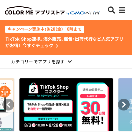
キャンペーン実施中！8/28（金） 18時まで
TikTok Shop連携、海外販売、梱包・出荷代行など人気アプリ
chevron_right
がお得！ 今すぐチェック
カテゴリーでアプリを探す