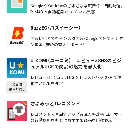
GoogleやYoutubeのさまざまな広告枠に自動配信。
P-MAXの自動運用で、かんたん集客
BuzzEC（バズイーシー）
広告初心者でもインスタ広告・Google広告でカンタ
ン集客。安心の有人サポート！
U-KOMI（ユーコミ） - レビュー×SNSのビジ
ュアルUGCで商品の魅力を最大化
レビュー×ビジュアルUGC×トラストバッジ×AIで信
頼性とCVRを強化
30日間
無料お試し
さぶみっと！レコメンド
レコメンドで客単価アップ＆購入率改善！ユーザー
の行動履歴をもとにおすすめ商品を自動表示！