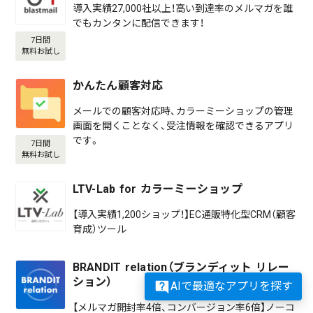
導入実績27,000社以上！高い到達率のメルマガを誰
でもカンタンに配信できます！
7日間
無料お試し
かんたん顧客対応
メールでの顧客対応時、カラーミーショップの管理
画面を開くことなく、受注情報を確認できるアプリ
です。
7日間
無料お試し
LTV-Lab for カラーミーショップ
【導入実績1,200ショップ！】EC通販特化型CRM（顧客
育成）ツール
BRANDIT relation（ブランディット リレー
ション）
AIで最適なアプリを探す
【メルマガ開封率4倍、コンバージョン率6倍】ノーコ