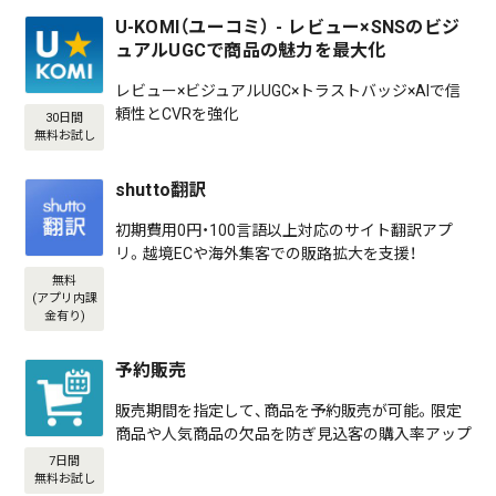
U-KOMI（ユーコミ） - レビュー×SNSのビジ
ュアルUGCで商品の魅力を最大化
レビュー×ビジュアルUGC×トラストバッジ×AIで信
頼性とCVRを強化
30日間
無料お試し
shutto翻訳
初期費用0円・100言語以上対応のサイト翻訳アプ
リ。越境ECや海外集客での販路拡大を支援！
無料
(アプリ内課
金有り)
予約販売
販売期間を指定して、商品を予約販売が可能。限定
商品や人気商品の欠品を防ぎ見込客の購入率アップ
7日間
無料お試し