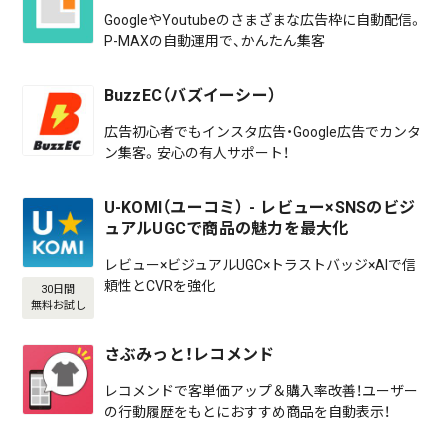
GoogleやYoutubeのさまざまな広告枠に自動配信。
P-MAXの自動運用で、かんたん集客
BuzzEC（バズイーシー）
広告初心者でもインスタ広告・Google広告でカンタ
ン集客。安心の有人サポート！
U-KOMI（ユーコミ） - レビュー×SNSのビジ
ュアルUGCで商品の魅力を最大化
レビュー×ビジュアルUGC×トラストバッジ×AIで信
頼性とCVRを強化
30日間
無料お試し
さぶみっと！レコメンド
レコメンドで客単価アップ＆購入率改善！ユーザー
の行動履歴をもとにおすすめ商品を自動表示！