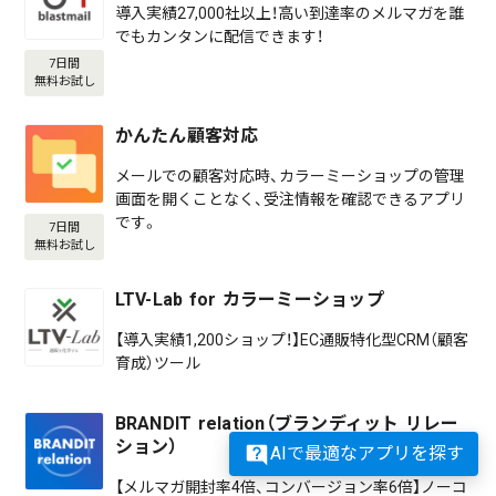
導入実績27,000社以上！高い到達率のメルマガを誰
でもカンタンに配信できます！
7日間
無料お試し
かんたん顧客対応
メールでの顧客対応時、カラーミーショップの管理
画面を開くことなく、受注情報を確認できるアプリ
です。
7日間
無料お試し
LTV-Lab for カラーミーショップ
【導入実績1,200ショップ！】EC通販特化型CRM（顧客
育成）ツール
BRANDIT relation（ブランディット リレー
ション）
AIで最適なアプリを探す
【メルマガ開封率4倍、コンバージョン率6倍】ノーコ