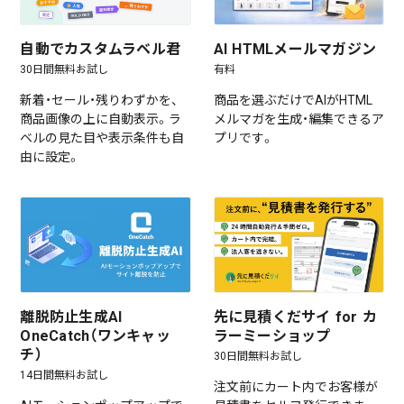
自動でカスタムラベル君
AI HTMLメールマガジン
30日間無料お試し
有料
新着・セール・残りわずかを、
商品を選ぶだけでAIがHTML
商品画像の上に自動表示。ラ
メルマガを生成・編集できるア
ベルの見た目や表示条件も自
プリです。
由に設定。
離脱防止生成AI
先に見積くだサイ for カ
OneCatch（ワンキャッ
ラーミーショップ
チ）
30日間無料お試し
14日間無料お試し
注文前にカート内でお客様が