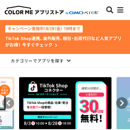
キャンペーン実施中！8/28（金） 18時まで
TikTok Shop連携、海外販売、梱包・出荷代行など人気アプリ
chevron_right
がお得！ 今すぐチェック
カテゴリーでアプリを探す