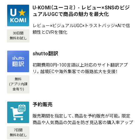
U-KOMI（ユーコミ） - レビュー×SNSのビジ
ュアルUGCで商品の魅力を最大化
レビュー×ビジュアルUGC×トラストバッジ×AIで信
頼性とCVRを強化
30日間
無料お試し
shutto翻訳
初期費用0円・100言語以上対応のサイト翻訳アプ
リ。越境ECや海外集客での販路拡大を支援！
無料
(アプリ内課
金有り)
予約販売
販売期間を指定して、商品を予約販売が可能。限定
商品や人気商品の欠品を防ぎ見込客の購入率アップ
7日間
無料お試し