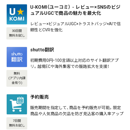
U-KOMI（ユーコミ） - レビュー×SNSのビジ
ュアルUGCで商品の魅力を最大化
レビュー×ビジュアルUGC×トラストバッジ×AIで信
頼性とCVRを強化
30日間
無料お試し
shutto翻訳
初期費用0円・100言語以上対応のサイト翻訳アプ
リ。越境ECや海外集客での販路拡大を支援！
無料
(アプリ内課
金有り)
予約販売
販売期間を指定して、商品を予約販売が可能。限定
商品や人気商品の欠品を防ぎ見込客の購入率アップ
7日間
無料お試し