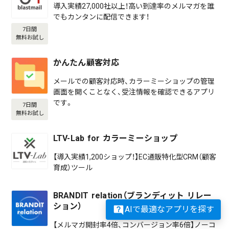
導入実績27,000社以上！高い到達率のメルマガを誰
でもカンタンに配信できます！
7日間
無料お試し
かんたん顧客対応
メールでの顧客対応時、カラーミーショップの管理
画面を開くことなく、受注情報を確認できるアプリ
です。
7日間
無料お試し
LTV-Lab for カラーミーショップ
【導入実績1,200ショップ！】EC通販特化型CRM（顧客
育成）ツール
BRANDIT relation（ブランディット リレー
ション）
AIで最適なアプリを探す
【メルマガ開封率4倍、コンバージョン率6倍】ノーコ