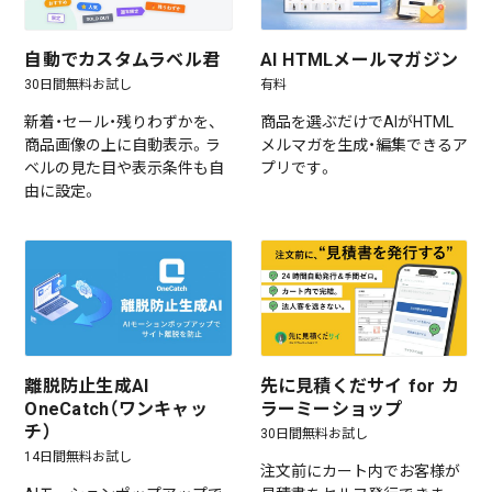
自動でカスタムラベル君
AI HTMLメールマガジン
30日間無料お試し
有料
新着・セール・残りわずかを、
商品を選ぶだけでAIがHTML
商品画像の上に自動表示。ラ
メルマガを生成・編集できるア
ベルの見た目や表示条件も自
プリです。
由に設定。
離脱防止生成AI
先に見積くだサイ for カ
OneCatch（ワンキャッ
ラーミーショップ
チ）
30日間無料お試し
14日間無料お試し
注文前にカート内でお客様が