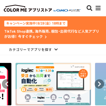
キャンペーン実施中！8/28（金） 18時まで
TikTok Shop連携、海外販売、梱包・出荷代行など人気アプリ
chevron_right
がお得！ 今すぐチェック
カテゴリーでアプリを探す