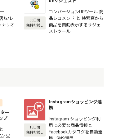
deサジェスト
メー
コンバージョンUPツール 商
ゴ落ち/レ
品レコメンド と 検索窓から
30日間
シナリオ
商品を自動表示するサジェ
無料お試し
ストツール
Instagramショッピング連
携
ネクター
ョップ
Instagram ショッピング利
用に必要な商品情報と
15日間
と
Facebookカタログを自動連
無料お試し
商品・受
携。SNS活用