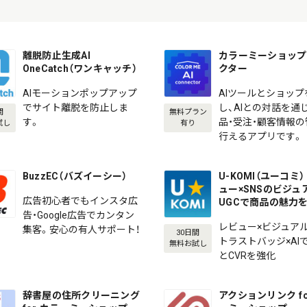
離脱防止生成AI
カラーミーショップ 
OneCatch（ワンキャッチ）
クター
AIモーションポップアップ
AIツールとショップ
でサイト離脱を防止しま
し、AIとの対話を通
間
無料プラン
す。
品・受注・顧客情報
試し
有り
行えるアプリです。
BuzzEC（バズイーシー）
U-KOMI（ユーコミ） 
ュー×SNSのビジュ
広告初心者でもインスタ広
UGCで商品の魅力
告・Google広告でカンタン
レビュー×ビジュアル
集客。安心の有人サポート！
30日間
トラストバッジ×AI
無料お試し
とCVRを強化
辞書屋の住所クリーニング
アクションリンク fo