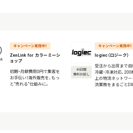
キャンペーン実施中！
キャンペーン実施中！
ZenLink for カラーミーシ
logiec（ロジーク）
ョップ
受注から出荷まで自
45日間
初期・月額費用0円で集客を
冷蔵・冷凍対応、20
無料お試し
お手伝い！海外販売を、もっ
上の物流ネットワー
と“売れる”仕組みに。
流業務をまるごとD