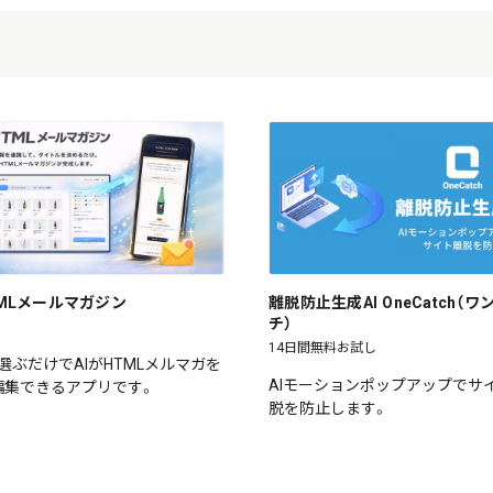
HTMLメールマガジン
離脱防止生成AI OneCatch（
チ）
14日間無料お試し
選ぶだけでAIがHTMLメルマガを
AIモーションポップアップでサ
編集できるアプリです。
脱を防止します。