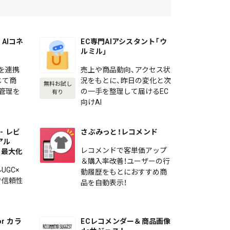
AIコネ
EC専門AIアシスタント「ウ
ルミル」
を連携
売上や商品動向、アクセス状
じて商
況をもとに、昨日の変化と次
無料お試し
の管理を
の一手を整理して届けるEC
有り
向けAI
- レビ
さぶみっと！レコメンド
アル
レコメンドで客単価アップ
を最大化
＆購入率改善！ユーザーの行
UGC×
動履歴をもとにおすすめ商
で信頼性
品を自動表示！
r カラ
ECレコメンダー＆商品画像