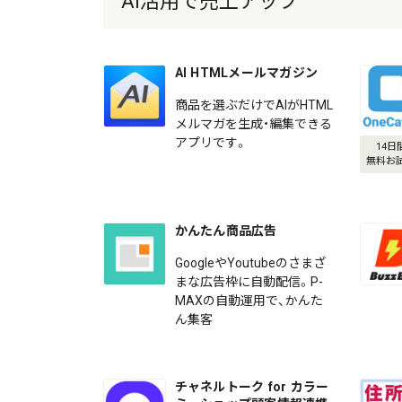
AI活用で売上アップ
AI HTMLメールマガジン
商品を選ぶだけでAIがHTML
メルマガを生成・編集できる
アプリです。
14日
無料お
かんたん商品広告
GoogleやYoutubeのさまざ
まな広告枠に自動配信。P-
MAXの自動運用で、かんた
ん集客
チャネルトーク for カラー