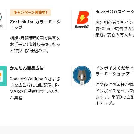
BuzzEC（バズイー
キャンペーン実施中！
ZenLink for カラーミーシ
広告初心者でもイン
ョップ
告・Google広告で
集客。安心の有人サ
初期・月額費用0円で集客を
お手伝い！海外販売を、もっ
と“売れる”仕組みに。
かんたん商品広告
インボイスくだサイ f
ラーミーショップ
GoogleやYoutubeのさまざ
注文後にお客様が領
まな広告枠に自動配信。P-
インボイスをセルフ
MAXの自動運用で、かんた
きます。手間0で自動
ん集客
上アップ。