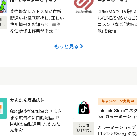
for カラーミーショップ
ーミーショップ
高性能なレムトスAIが住所
CRM/MAでLTV増！
間違いを徹底解析し、正しい
ル/LINE/SMSでカ
間
住所情報をお知らせ。面倒
コメンドなど「鉄板
試し
な住所修正作業が不要に！
®」を配信
もっと見る
かんたん商品広告
キャンペーン実施中！
TikTok Shopコ
GoogleやYoutubeのさまざ
for カラーミーシ
まな広告枠に自動配信。P-
MAXの自動運用で、かんた
30日間
カラーミーショップ
ん集客
無料お試し
「TikTok Shop」 の