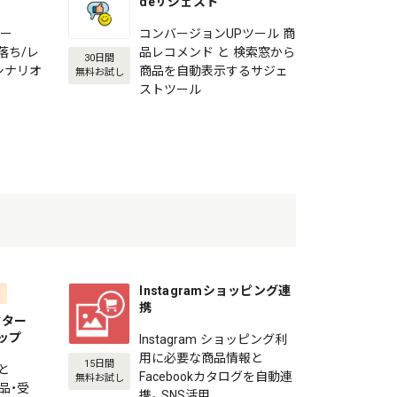
deサジェスト
メー
コンバージョンUPツール 商
ゴ落ち/レ
品レコメンド と 検索窓から
30日間
シナリオ
商品を自動表示するサジェ
無料お試し
ストツール
Instagramショッピング連
携
ネクター
ョップ
Instagram ショッピング利
用に必要な商品情報と
15日間
と
Facebookカタログを自動連
無料お試し
商品・受
携。SNS活用