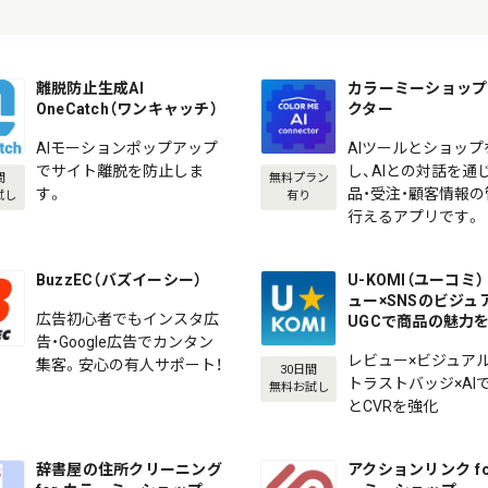
離脱防止生成AI
カラーミーショップ 
OneCatch（ワンキャッチ）
クター
AIモーションポップアップ
AIツールとショップ
でサイト離脱を防止しま
し、AIとの対話を通
間
無料プラン
す。
品・受注・顧客情報
試し
有り
行えるアプリです。
BuzzEC（バズイーシー）
U-KOMI（ユーコミ） 
ュー×SNSのビジュ
広告初心者でもインスタ広
UGCで商品の魅力
告・Google広告でカンタン
レビュー×ビジュアル
集客。安心の有人サポート！
30日間
トラストバッジ×AI
無料お試し
とCVRを強化
辞書屋の住所クリーニング
アクションリンク fo