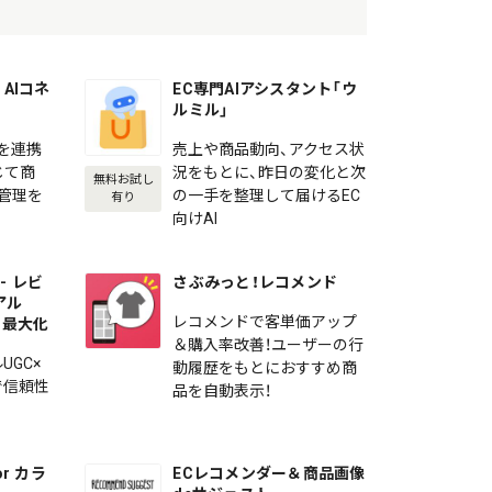
AIコネ
EC専門AIアシスタント「ウ
ルミル」
を連携
売上や商品動向、アクセス状
じて商
況をもとに、昨日の変化と次
無料お試し
の管理を
の一手を整理して届けるEC
有り
向けAI
- レビ
さぶみっと！レコメンド
アル
レコメンドで客単価アップ
を最大化
＆購入率改善！ユーザーの行
UGC×
動履歴をもとにおすすめ商
で信頼性
品を自動表示！
r カラ
ECレコメンダー＆商品画像