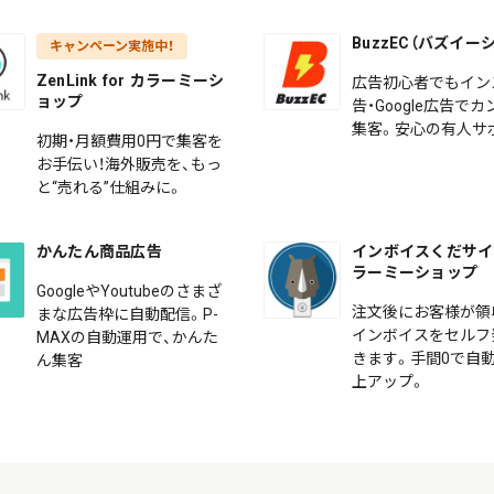
BuzzEC（バズイー
キャンペーン実施中！
ZenLink for カラーミーシ
広告初心者でもイン
ョップ
告・Google広告で
集客。安心の有人サ
初期・月額費用0円で集客を
お手伝い！海外販売を、もっ
と“売れる”仕組みに。
かんたん商品広告
インボイスくだサイ f
ラーミーショップ
GoogleやYoutubeのさまざ
注文後にお客様が領
まな広告枠に自動配信。P-
インボイスをセルフ
MAXの自動運用で、かんた
きます。手間0で自動
ん集客
上アップ。