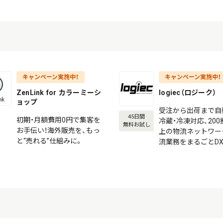
キャンペーン実施中！
キャンペーン実施中！
ZenLink for カラーミーシ
logiec（ロジーク）
ョップ
受注から出荷まで自
45日間
初期・月額費用0円で集客を
冷蔵・冷凍対応、20
無料お試し
お手伝い！海外販売を、もっ
上の物流ネットワー
と“売れる”仕組みに。
流業務をまるごとD