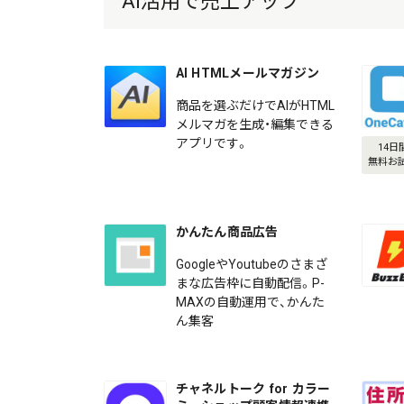
AI活用で売上アップ
AI HTMLメールマガジン
商品を選ぶだけでAIがHTML
メルマガを生成・編集できる
アプリです。
14日
無料お
かんたん商品広告
GoogleやYoutubeのさまざ
まな広告枠に自動配信。P-
MAXの自動運用で、かんた
ん集客
チャネルトーク for カラー