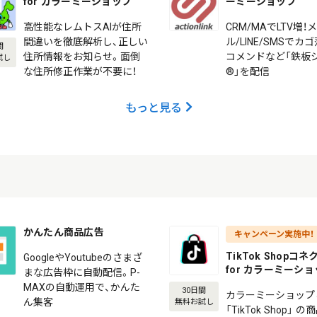
for カラーミーショップ
ーミーショップ
高性能なレムトスAIが住所
CRM/MAでLTV増！
間違いを徹底解析し、正しい
ル/LINE/SMSでカ
間
住所情報をお知らせ。面倒
コメンドなど「鉄板
試し
な住所修正作業が不要に！
®」を配信
もっと見る
かんたん商品広告
キャンペーン実施中！
TikTok Shopコ
GoogleやYoutubeのさまざ
for カラーミーシ
まな広告枠に自動配信。P-
MAXの自動運用で、かんた
30日間
カラーミーショップ
ん集客
無料お試し
「TikTok Shop」 の