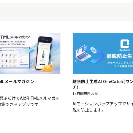
HTMLメールマガジン
離脱防止生成AI OneCatch（
チ）
14日間無料お試し
選ぶだけでAIがHTMLメルマガを
AIモーションポップアップでサ
編集できるアプリです。
脱を防止します。