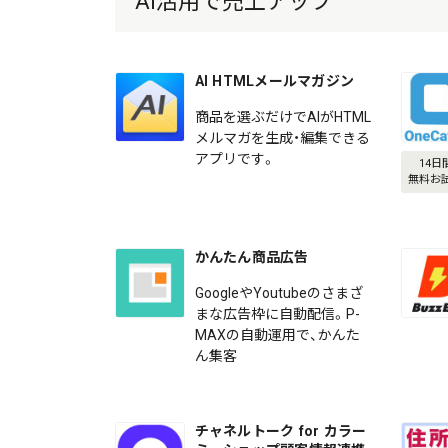
AI活用で売上アップ
AI HTMLメールマガジン
商品を選ぶだけでAIがHTML
メルマガを生成・編集できる
アプリです。
14日
無料お
かんたん商品広告
GoogleやYoutubeのさまざ
まな広告枠に自動配信。P-
MAXの自動運用で、かんた
ん集客
チャネルトーク for カラー