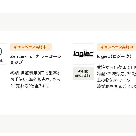
キャンペーン実施中！
キャンペーン実施中！
ZenLink for カラーミーシ
logiec（ロジーク）
ョップ
受注から出荷まで自
45日間
初期・月額費用0円で集客を
冷蔵・冷凍対応、20
無料お試し
お手伝い！海外販売を、もっ
上の物流ネットワー
と“売れる”仕組みに。
流業務をまるごとD