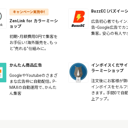
BuzzEC（バズイー
キャンペーン実施中！
ZenLink for カラーミーシ
広告初心者でもイン
ョップ
告・Google広告で
集客。安心の有人サ
初期・月額費用0円で集客を
お手伝い！海外販売を、もっ
と“売れる”仕組みに。
かんたん商品広告
インボイスくだサイ f
ラーミーショップ
GoogleやYoutubeのさまざ
注文後にお客様が領
まな広告枠に自動配信。P-
インボイスをセルフ
MAXの自動運用で、かんた
きます。手間0で自動
ん集客
上アップ。