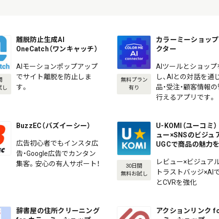
離脱防止生成AI
カラーミーショップ 
OneCatch（ワンキャッチ）
クター
AIモーションポップアップ
AIツールとショップ
でサイト離脱を防止しま
し、AIとの対話を通
間
無料プラン
す。
品・受注・顧客情報
試し
有り
行えるアプリです。
BuzzEC（バズイーシー）
U-KOMI（ユーコミ） 
ュー×SNSのビジュ
広告初心者でもインスタ広
UGCで商品の魅力
告・Google広告でカンタン
レビュー×ビジュアル
集客。安心の有人サポート！
30日間
トラストバッジ×AI
無料お試し
とCVRを強化
辞書屋の住所クリーニング
アクションリンク fo