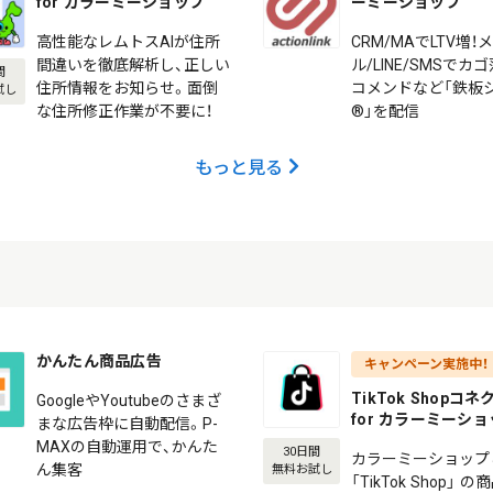
for カラーミーショップ
ーミーショップ
高性能なレムトスAIが住所
CRM/MAでLTV増！
間違いを徹底解析し、正しい
ル/LINE/SMSでカ
間
住所情報をお知らせ。面倒
コメンドなど「鉄板
試し
な住所修正作業が不要に！
®」を配信
もっと見る
かんたん商品広告
キャンペーン実施中！
TikTok Shopコ
GoogleやYoutubeのさまざ
for カラーミーシ
まな広告枠に自動配信。P-
MAXの自動運用で、かんた
30日間
カラーミーショップ
ん集客
無料お試し
「TikTok Shop」 の