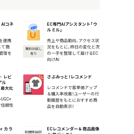
AIコネ
EC専門AIアシスタント「ウ
ルミル」
を連携
売上や商品動向、アクセス状
じて商
況をもとに、昨日の変化と次
無料お試し
の管理を
の一手を整理して届けるEC
有り
向けAI
- レビ
さぶみっと！レコメンド
アル
レコメンドで客単価アップ
を最大化
＆購入率改善！ユーザーの行
UGC×
動履歴をもとにおすすめ商
で信頼性
品を自動表示！
r カラ
ECレコメンダー＆商品画像