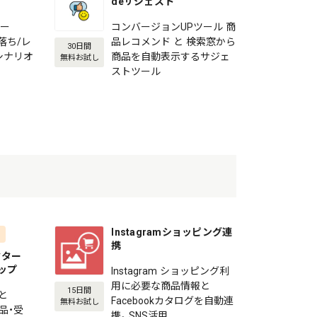
deサジェスト
メー
コンバージョンUPツール 商
ゴ落ち/レ
品レコメンド と 検索窓から
30日間
シナリオ
商品を自動表示するサジェ
無料お試し
ストツール
Instagramショッピング連
携
ネクター
ョップ
Instagram ショッピング利
用に必要な商品情報と
15日間
と
Facebookカタログを自動連
無料お試し
商品・受
携。SNS活用