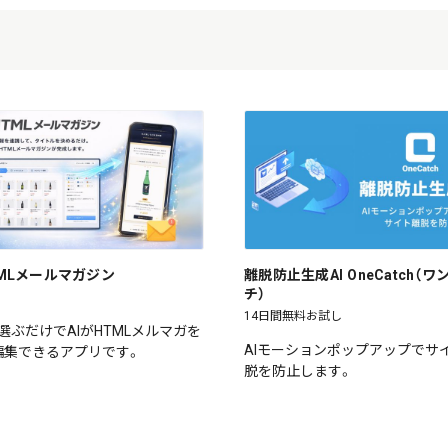
HTMLメールマガジン
離脱防止生成AI OneCatch（
チ）
14日間無料お試し
選ぶだけでAIがHTMLメルマガを
AIモーションポップアップでサ
編集できるアプリです。
脱を防止します。