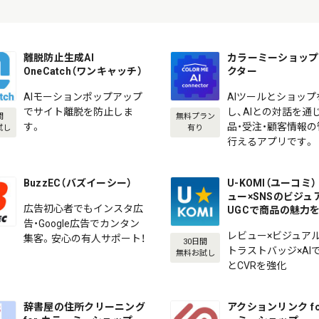
離脱防止生成AI
カラーミーショップ 
OneCatch（ワンキャッチ）
クター
AIモーションポップアップ
AIツールとショップ
でサイト離脱を防止しま
し、AIとの対話を通
間
無料プラン
す。
品・受注・顧客情報
試し
有り
行えるアプリです。
BuzzEC（バズイーシー）
U-KOMI（ユーコミ） 
ュー×SNSのビジュ
広告初心者でもインスタ広
UGCで商品の魅力
告・Google広告でカンタン
レビュー×ビジュアル
集客。安心の有人サポート！
30日間
トラストバッジ×AI
無料お試し
とCVRを強化
辞書屋の住所クリーニング
アクションリンク fo