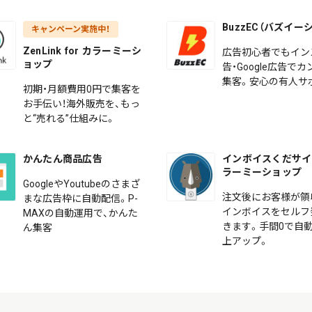
BuzzEC（バズイー
キャンペーン実施中！
ZenLink for カラーミーシ
広告初心者でもイン
ョップ
告・Google広告で
集客。安心の有人サ
初期・月額費用0円で集客を
お手伝い！海外販売を、もっ
と“売れる”仕組みに。
かんたん商品広告
インボイスくだサイ f
ラーミーショップ
GoogleやYoutubeのさまざ
注文後にお客様が領
まな広告枠に自動配信。P-
インボイスをセルフ
MAXの自動運用で、かんた
きます。手間0で自動
ん集客
上アップ。