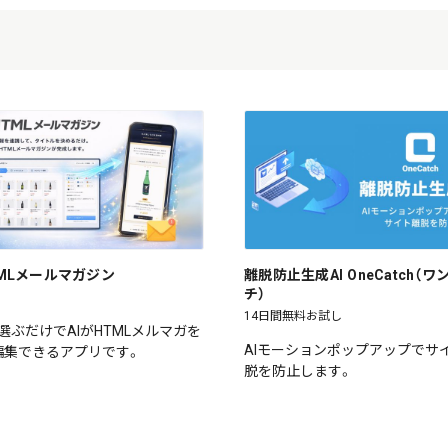
HTMLメールマガジン
離脱防止生成AI OneCatch（
チ）
14日間無料お試し
選ぶだけでAIがHTMLメルマガを
AIモーションポップアップでサ
編集できるアプリです。
脱を防止します。