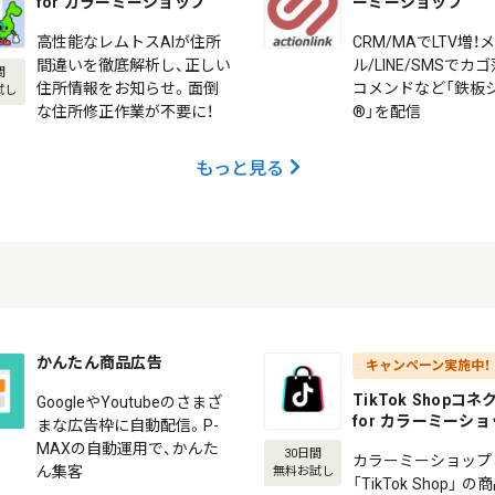
for カラーミーショップ
ーミーショップ
高性能なレムトスAIが住所
CRM/MAでLTV増！
間違いを徹底解析し、正しい
ル/LINE/SMSでカ
間
住所情報をお知らせ。面倒
コメンドなど「鉄板
試し
な住所修正作業が不要に！
®」を配信
もっと見る
かんたん商品広告
キャンペーン実施中！
TikTok Shopコ
GoogleやYoutubeのさまざ
for カラーミーシ
まな広告枠に自動配信。P-
MAXの自動運用で、かんた
30日間
カラーミーショップ
ん集客
無料お試し
「TikTok Shop」 の