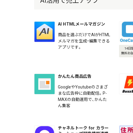
AI活用で売上アップ
AI HTMLメールマガジン
商品を選ぶだけでAIがHTML
メルマガを生成・編集できる
アプリです。
14日
無料お
かんたん商品広告
GoogleやYoutubeのさまざ
まな広告枠に自動配信。P-
MAXの自動運用で、かんた
ん集客
チャネルトーク for カラー