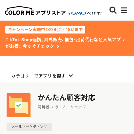
キャンペーン実施中！8/28（金） 18時まで
TikTok Shop連携、海外販売、梱包・出荷代行など人気アプリ
chevron_right
がお得！ 今すぐチェック
カテゴリーでアプリを探す
かんたん顧客対応
開発者：カラーミーショップ
メールマーケティング