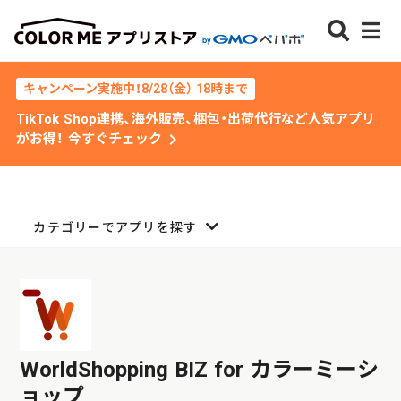
キャンペーン実施中！8/28（金） 18時まで
TikTok Shop連携、海外販売、梱包・出荷代行など人気アプリ
chevron_right
がお得！ 今すぐチェック
カテゴリーでアプリを探す
WorldShopping BIZ for カラーミーシ
ョップ