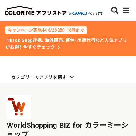
キャンペーン実施中！8/28（金） 18時まで
TikTok Shop連携、海外販売、梱包・出荷代行など人気アプリ
chevron_right
がお得！ 今すぐチェック
カテゴリーでアプリを探す
WorldShopping BIZ for カラーミーシ
ョップ