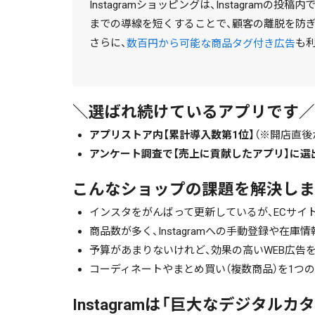
Instagramショッピングは、Instagram
までの導線を短くすることで、顧客の離脱を防ぎ
さらに、
も
数百円から可能な商品タグ付き広告
＼選ばれ続けているアプリです／
アプリストア内【累計導入数第1位】
（※開店直後
アンケート調査で【売上に貢献したアプリ】に選
こんなショップの課題を解決しま
インスタをがんばって更新しているが、ECサイ
商品数が多く、Instagramへの手動登録や在
予算があまりないけれど、効果の高いWEB広告
コーディネートやまとめ買い（複数商品）を1つ
Instagramは「巨大なデジタルカ