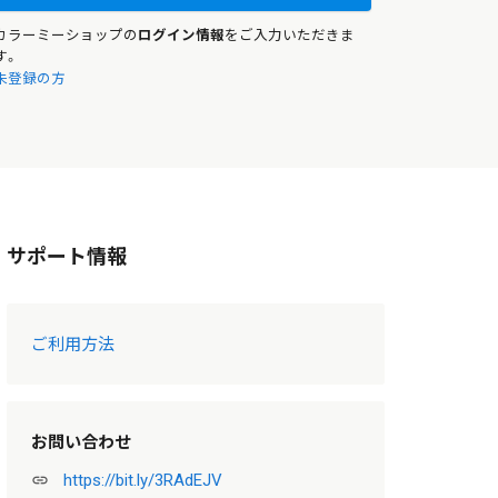
カラーミーショップの
ログイン情報
をご入力いただきま
す。
未登録の方
サポート情報
ご利用方法
お問い合わせ
https://bit.ly/3RAdEJV
link