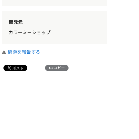
開発元
カラーミーショップ
問題を報告する
link
コピー