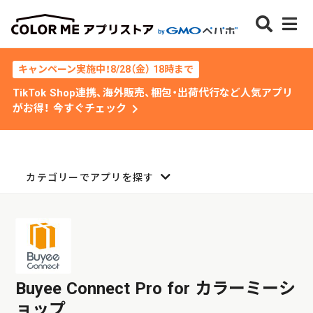
キャンペーン実施中！8/28（金） 18時まで
TikTok Shop連携、海外販売、梱包・出荷代行など人気アプリ
chevron_right
がお得！ 今すぐチェック
カテゴリーでアプリを探す
Buyee Connect Pro for カラーミーシ
ョップ