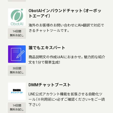
ObotAIインバウンドチャット（オーボッ
トエーアイ）
海外のお客様のお問い合わせにAI×翻訳で対応で
きるチャットツールです。
14日間
無料お試し
誰でもエキスパート
商品説明文の作成はAIにおまかせ。魅力的な紹介
文を1分で簡単生成！
30日間
無料お試し
DMMチャットブースト
LINE公式アカウント機能を拡張させる自動化ツ
ール（※利用前に<必ずご確認ください>をご一読
下さい）
14日間
無料お試し