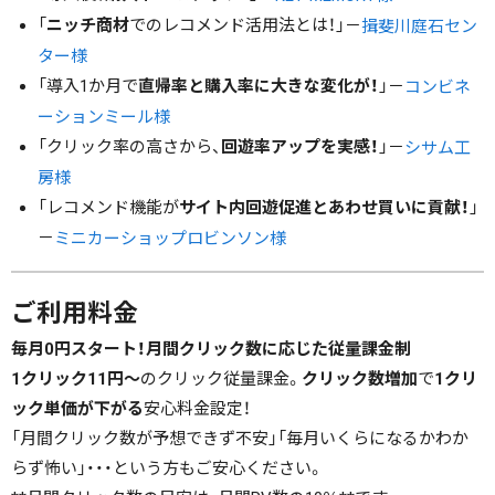
「
ニッチ商材
でのレコメンド活用法とは！」－
揖斐川庭石セン
ター様
「導入1か月で
直帰率と購入率に大きな変化が！
」－
コンビネ
ーションミール様
「クリック率の高さから、
回遊率アップを実感！
」－
シサム工
房様
「レコメンド機能が
サイト内回遊促進とあわせ買いに貢献！
」
－
ミニカーショップロビンソン様
ご利用料金
毎月0円スタート！月間クリック数に応じた従量課金制
1クリック11円～
のクリック従量課金。
クリック数増加
で
1クリ
ック単価が下がる
安心料金設定！
「月間クリック数が予想できず不安」「毎月いくらになるかわか
らず怖い」・・・という方もご安心ください。