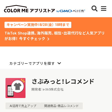
キャンペーン実施中！8/28（金） 18時まで
TikTok Shop連携、海外販売、梱包・出荷代行など人気アプリ
chevron_right
がお得！ 今すぐチェック
カテゴリーでアプリを探す
さぶみっと！レコメンド
開発者：e-365株式会社
AI活用で売上アップ
関連商品・商品レコメンド