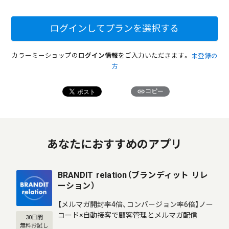
ログインしてプランを選択する
カラーミーショップの
ログイン情報
をご入力いただきます。
未登録の
方
link
コピー
あなたにおすすめのアプリ
BRANDIT relation（ブランディット リレ
ーション）
【メルマガ開封率4倍、コンバージョン率6倍】ノー
コード×自動接客で顧客管理とメルマガ配信
30日間
無料お試し