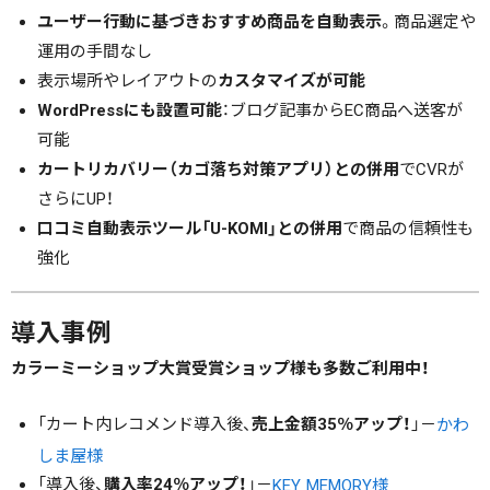
ユーザー行動に基づきおすすめ商品を自動表示
。商品選定や
運用の手間なし
表示場所やレイアウトの
カスタマイズが可能
WordPressにも設置可能
：ブログ記事からEC商品へ送客が
可能
カートリカバリー（カゴ落ち対策アプリ）との併用
でCVRが
さらにUP！
口コミ自動表示ツール「U-KOMI」との併用
で商品の信頼性も
強化
導入事例
カラーミーショップ大賞受賞ショップ様も多数ご利用中！
「カート内レコメンド導入後、
売上金額35％アップ！
」－
かわ
しま屋様
「導入後、
購入率24％アップ！
」－
KEY MEMORY様