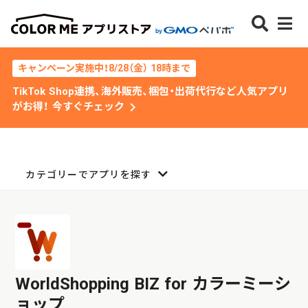
キャンペーン実施中！8/28（金） 18時まで
TikTok Shop連携、海外販売、梱包・出荷代行など人気アプリ
chevron_right
がお得！ 今すぐチェック
カテゴリーでアプリを探す
WorldShopping BIZ for カラーミーシ
ョップ