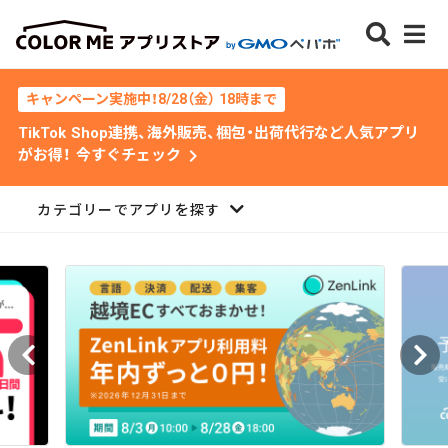
キャンペーン実施中！8/28（金） 18時まで
TikTok Shop連携、海外販売、梱包・出荷代行など人気アプリ
chevron_right
がお得！ 今すぐチェック
カテゴリーでアプリを探す