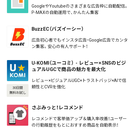
GoogleやYoutubeのさまざまな広告枠に自動配信。
P-MAXの自動運用で、かんたん集客
BuzzEC（バズイーシー）
広告初心者でもインスタ広告・Google広告でカンタ
ン集客。安心の有人サポート！
U-KOMI（ユーコミ） - レビュー×SNSのビジ
ュアルUGCで商品の魅力を最大化
レビュー×ビジュアルUGC×トラストバッジ×AIで信
頼性とCVRを強化
30日間
無料お試し
さぶみっと！レコメンド
レコメンドで客単価アップ＆購入率改善！ユーザー
の行動履歴をもとにおすすめ商品を自動表示！