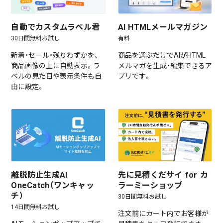
自動でカスタムラベル君
AI HTMLメールマガジン
30日間無料お試し
有料
新着・セール・残りわずかを、
商品を選ぶだけでAIがHTML
商品画像の上に自動表示。ラ
メルマガを生成・編集できるア
ベルの見た目や表示条件も自
プリです。
由に設定。
離脱防止生成AI
先に見積くだサイ for カ
OneCatch（ワンキャッ
ラーミーショップ
チ）
30日間無料お試し
14日間無料お試し
注文前にカート内でお客様が