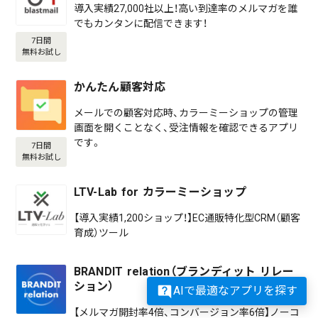
導入実績27,000社以上！高い到達率のメルマガを誰
でもカンタンに配信できます！
7日間
無料お試し
かんたん顧客対応
メールでの顧客対応時、カラーミーショップの管理
画面を開くことなく、受注情報を確認できるアプリ
です。
7日間
無料お試し
LTV-Lab for カラーミーショップ
【導入実績1,200ショップ！】EC通販特化型CRM（顧客
育成）ツール
BRANDIT relation（ブランディット リレー
ション）
AIで最適なアプリを探す
【メルマガ開封率4倍、コンバージョン率6倍】ノーコ