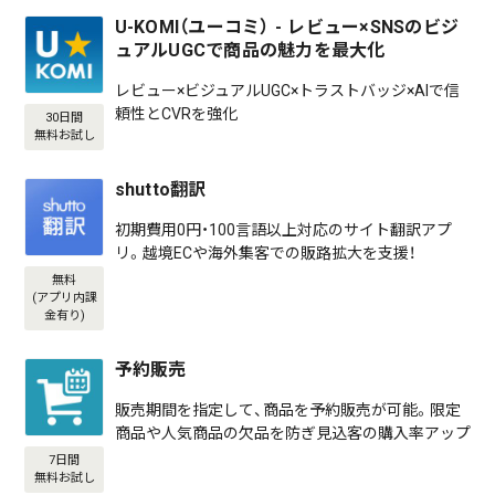
U-KOMI（ユーコミ） - レビュー×SNSのビジ
ュアルUGCで商品の魅力を最大化
レビュー×ビジュアルUGC×トラストバッジ×AIで信
頼性とCVRを強化
30日間
無料お試し
shutto翻訳
初期費用0円・100言語以上対応のサイト翻訳アプ
リ。越境ECや海外集客での販路拡大を支援！
無料
(アプリ内課
金有り)
予約販売
販売期間を指定して、商品を予約販売が可能。限定
商品や人気商品の欠品を防ぎ見込客の購入率アップ
7日間
無料お試し