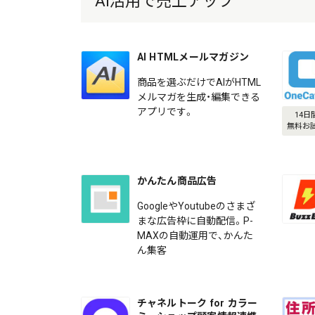
AI活用で売上アップ
AI HTMLメールマガジン
商品を選ぶだけでAIがHTML
メルマガを生成・編集できる
アプリです。
14日
無料お
かんたん商品広告
GoogleやYoutubeのさまざ
まな広告枠に自動配信。P-
MAXの自動運用で、かんた
ん集客
チャネルトーク for カラー