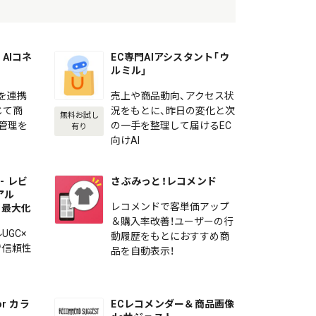
AIコネ
EC専門AIアシスタント「ウ
ルミル」
を連携
売上や商品動向、アクセス状
じて商
況をもとに、昨日の変化と次
無料お試し
の管理を
の一手を整理して届けるEC
有り
向けAI
- レビ
さぶみっと！レコメンド
アル
レコメンドで客単価アップ
を最大化
＆購入率改善！ユーザーの行
UGC×
動履歴をもとにおすすめ商
で信頼性
品を自動表示！
r カラ
ECレコメンダー＆商品画像