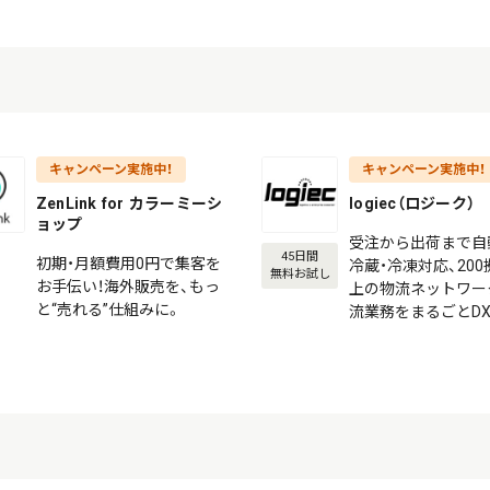
キャンペーン実施中！
キャンペーン実施中！
ZenLink for カラーミーシ
logiec（ロジーク）
ョップ
受注から出荷まで自
45日間
初期・月額費用0円で集客を
冷蔵・冷凍対応、20
無料お試し
お手伝い！海外販売を、もっ
上の物流ネットワー
と“売れる”仕組みに。
流業務をまるごとD