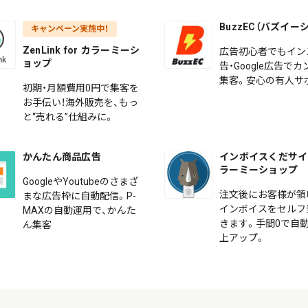
BuzzEC（バズイー
キャンペーン実施中！
ZenLink for カラーミーシ
広告初心者でもイン
ョップ
告・Google広告で
集客。安心の有人サ
初期・月額費用0円で集客を
お手伝い！海外販売を、もっ
と“売れる”仕組みに。
かんたん商品広告
インボイスくだサイ f
ラーミーショップ
GoogleやYoutubeのさまざ
注文後にお客様が領
まな広告枠に自動配信。P-
インボイスをセルフ
MAXの自動運用で、かんた
きます。手間0で自動
ん集客
上アップ。