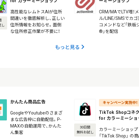
for カラーミーショップ
ーミーショップ
高性能なレムトスAIが住所
CRM/MAでLTV増！
間違いを徹底解析し、正しい
ル/LINE/SMSでカ
間
住所情報をお知らせ。面倒
コメンドなど「鉄板
試し
な住所修正作業が不要に！
®」を配信
もっと見る
かんたん商品広告
キャンペーン実施中！
TikTok Shopコ
GoogleやYoutubeのさまざ
for カラーミーシ
まな広告枠に自動配信。P-
MAXの自動運用で、かんた
30日間
カラーミーショップ
ん集客
無料お試し
「TikTok Shop」 の