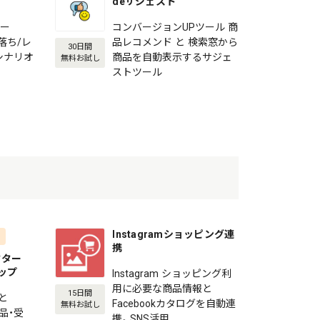
deサジェスト
メー
コンバージョンUPツール 商
ゴ落ち/レ
品レコメンド と 検索窓から
30日間
シナリオ
商品を自動表示するサジェ
無料お試し
ストツール
Instagramショッピング連
携
ネクター
ョップ
Instagram ショッピング利
用に必要な商品情報と
15日間
と
Facebookカタログを自動連
無料お試し
商品・受
携。SNS活用