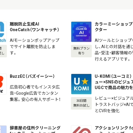
離脱防止生成AI
カラーミーショップ 
OneCatch（ワンキャッチ）
クター
AIモーションポップアップ
AIツールとショップ
でサイト離脱を防止しま
し、AIとの対話を通
間
無料プラン
す。
品・受注・顧客情報
試し
有り
行えるアプリです。
BuzzEC（バズイーシー）
U-KOMI（ユーコミ） 
ュー×SNSのビジュ
広告初心者でもインスタ広
UGCで商品の魅力
告・Google広告でカンタン
レビュー×ビジュアル
集客。安心の有人サポート！
30日間
トラストバッジ×AI
無料お試し
とCVRを強化
辞書屋の住所クリーニング
アクションリンク fo