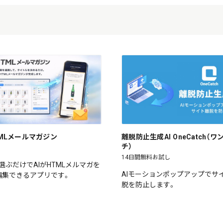
HTMLメールマガジン
離脱防止生成AI OneCatch（
チ）
14日間無料お試し
選ぶだけでAIがHTMLメルマガを
AIモーションポップアップでサ
編集できるアプリです。
脱を防止します。